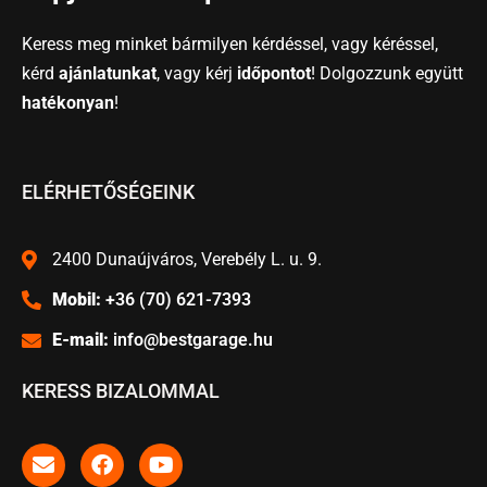
Keress meg minket bármilyen kérdéssel, vagy kéréssel,
kérd
ajánlatunkat
, vagy kérj
időpontot
! Dolgozzunk együtt
hatékonyan
!
ELÉRHETŐSÉGEINK
2400 Dunaújváros, Verebély L. u. 9.
Mobil:
+36 (70) 621-7393
E-mail:
info@bestgarage.hu
KERESS BIZALOMMAL