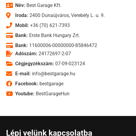
Név:
Best Garage Kft.
Iroda:
2400 Dunaújváros, Verebély L. u. 9.
Mobil:
+36 (70) 621-7393
Bank:
Erste Bank Hungary Zrt.
Bank:
11600006-00000000-85846472
Adószám:
24172697-2-07
Cégjegyzékszám:
07-09-023124
E-mail:
info@bestgarage.hu
Facebook:
bestgarage
Youtube:
BestGarageHun
Lépj velünk kapcsolatba