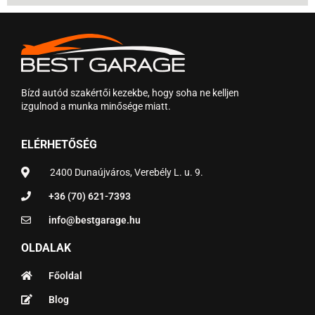
Bízd autód szakértői kezekbe, hogy soha ne kelljen
izgulnod a munka minősége miatt.
ELÉRHETŐSÉG
2400 Dunaújváros, Verebély L. u. 9.
+36 (70) 621-7393
info@bestgarage.hu
OLDALAK
Főoldal
Blog