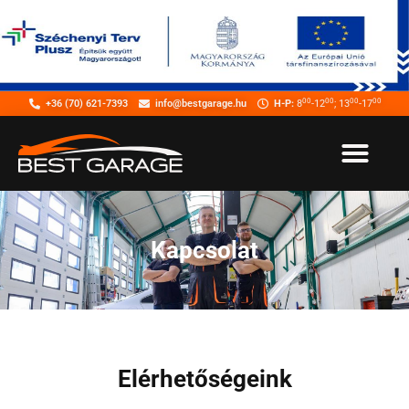
00
00
00
00
+36 (70) 621-7393
info@bestgarage.hu
H-P:
8
-12
; 13
-17
Kapcsolat
Elérhetőségeink